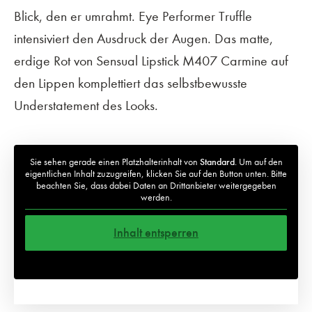
Blick, den er umrahmt. Eye Performer Truffle
intensiviert den Ausdruck der Augen. Das matte,
erdige Rot von Sensual Lipstick M407 Carmine auf
den Lippen komplettiert das selbstbewusste
Understatement des Looks.
Sie sehen gerade einen Platzhalterinhalt von
Standard
. Um auf den
eigentlichen Inhalt zuzugreifen, klicken Sie auf den Button unten. Bitte
beachten Sie, dass dabei Daten an Drittanbieter weitergegeben
werden.
Inhalt entsperren
Weitere Informationen